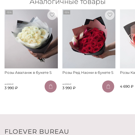
Аналогичные товары
-15%
-15%
Розы Аваланж в букете S
Розы Ред Наоми в букете S
Розы Ка
4 690 ₽
4 690 ₽
4 690 ₽
3 990 ₽
3 990 ₽
FLOEVER BUREAU