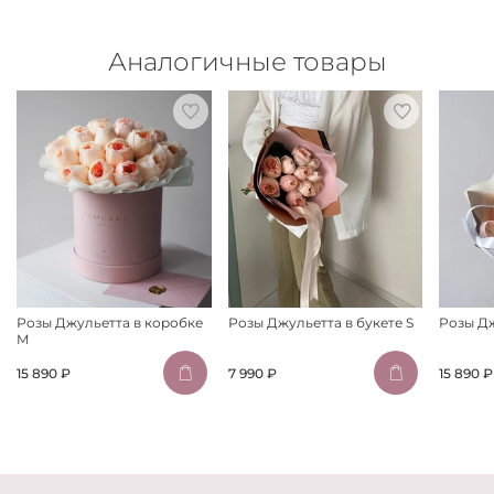
Аналогичные товары
Розы Джульетта в коробке
Розы Джульетта в букете S
Розы Дж
M
15 890 ₽
7 990 ₽
15 890 ₽