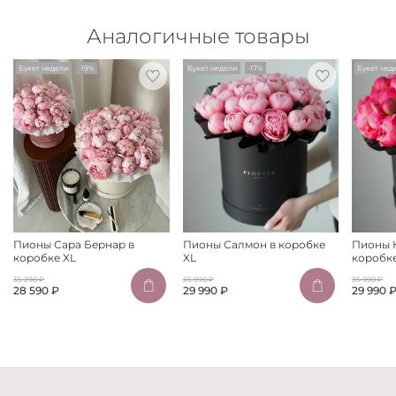
Аналогичные товары
Букет недели
-19%
Букет недели
-17%
Букет нед
Пионы Сара Бернар в
Пионы Салмон в коробке
Пионы 
коробке XL
XL
коробке
35 290 ₽
35 990 ₽
35 990 ₽
28 590 ₽
29 990 ₽
29 990 